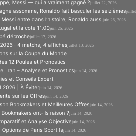
pé, Messi — qui a vraiment gagné ?
juillet 22, 2026
Espagne assomme, Ronaldo fait basculer les seizièmes
juille
 Messi entre dans l’histoire, Ronaldo aussi
juin 26, 2026
ugal et la cote 11.00
juin 26, 2026
ppé décroche
juillet 17, 2026
2026 : 4 matchs, 4 affiches
juillet 13, 2026
ions sur la Coupe du Monde
s 12 Poules et Pronostics
, Iran – Analyse et Pronostics
juin 14, 2026
ies et Conseils Expert
 2026 | À Éviter
juin 14, 2026
rite sur les Offres
juin 14, 2026
on Bookmakers et Meilleures Offres
juin 14, 2026
Bookmakers ont-ils raison ?
juin 14, 2026
paratif et Analyse Objective
juin 14, 2026
Options de Paris Sportifs
juin 14, 2026