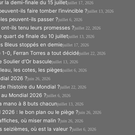
 la demi-finale du 15 juillet
juillet 17, 2026
uvent-ils faire tomber l’invincible ?
juillet 13, 2026
les peuvent-ils passer ?
juillet 6, 2026
s ont-ils tenu leurs promesses ?
juillet 22, 2026
quart de finale du 10 juillet
juillet 13, 2026
les Bleus stoppés en demie
juillet 17, 2026
1-0, Ferran Torres a tout décidé
juillet 22, 2026
e Soulier d’Or bascule
juillet 13, 2026
leau, les cotes, les pièges
juillet 6, 2026
ndial 2026 ?
juin 26, 2026
de l’histoire du Mondial ?
juillet 22, 2026
i au Mondial 2026 ?
juillet 6, 2026
 a mano à 8 buts chacun
juillet 13, 2026
2026 : le bon plan ou le piège ?
juin 26, 2026
affiches, où miser malin ?
juin 26, 2026
s seizièmes, où est la valeur ?
juillet 6, 2026