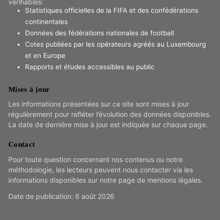
vérifiables:
Statistiques officielles de la FIFA et des confédérations
continentales
Données des fédérations nationales de football
Cotes publiées par les opérateurs agréés au Luxembourg
et en Europe
Rapports et études accessibles au public
Mises à jour
Les informations présentées sur ce site sont mises à jour
régulièrement pour refléter l’évolution des données disponibles.
La date de dernière mise à jour est indiquée sur chaque page.
Contact
Pour toute question concernant nos contenus ou notre
méthodologie, les lecteurs peuvent nous contacter via les
informations disponibles sur notre page de mentions légales.
Date de publication: 6 août 2026