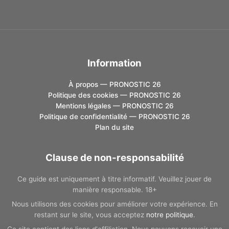
Information
À propos — PRONOSTIC 26
Politique des cookies — PRONOSTIC 26
Mentions légales — PRONOSTIC 26
Politique de confidentialité — PRONOSTIC 26
Plan du site
Clause de non-responsabilité
Ce guide est uniquement à titre informatif. Veuillez jouer de
manière responsable. 18+
Nous utilisons des cookies pour améliorer votre expérience. En
restant sur le site, vous acceptez
notre politique
.
Ce site contient des liens d'affiliation. Nous pouvons recevoir une