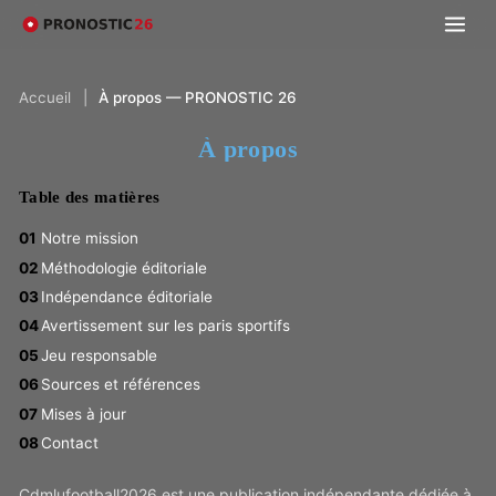
Accueil
|
À propos — PRONOSTIC 26
À propos
Table des matières
Notre mission
Méthodologie éditoriale
Indépendance éditoriale
Avertissement sur les paris sportifs
Jeu responsable
Sources et références
Mises à jour
Contact
Cdmlufootball2026 est une publication indépendante dédiée à