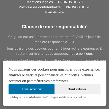
Mentions légales — PRONOSTIC 26
Politique de confidentialité — PRONOSTIC 26
Plan du site
Clause de non-responsabilité
Ce guide est uniquement à titre informatif. Veuillez jouer de
manière responsable. 18+
Nous utilisons des cookies pour améliorer votre expérience. En
restant sur le site, vous acceptez
notre politique
.
Ce site contient des liens d'affiliation. Nous pouvons recevoir une
commission si vous passez par ces liens, sans coût
Nous utilisons des cookies pour améliorer votre expérience,
supplémentaire pour vous.
analyser le trafic et personnaliser les publicités. Veuillez
Si vous avez un problème de dépendance au jeu, vous pouvez
accepter ou paramétrer vos préférences.
14:44
trouver de l'aide
ici
.
Tout accepter
Tout refuser
Politique de confidentialité
Politique relative aux cookies
August 2026 | © Cdmlufootball2026