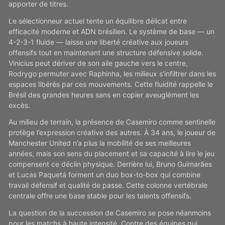
apporter de titres.
Le sélectionneur actuel tente un équilibre délicat entre
efficacité moderne et ADN brésilien. Le système de base — un
4-2-3-1 fluide — laisse une liberté créative aux joueurs
offensifs tout en maintenant une structure défensive solide.
Vinicius peut dériver de son aile gauche vers le centre,
Rodrygo permuter avec Raphinha, les milieux s’infiltrer dans les
espaces libérés par ces mouvements. Cette fluidité rappelle le
Brésil des grandes heures sans en copier aveuglément les
excès.
Au milieu de terrain, la présence de Casemiro comme sentinelle
protège l’expression créative des autres. À 34 ans, le joueur de
Manchester United n’a plus la mobilité de ses meilleures
années, mais son sens du placement et sa capacité à lire le jeu
compensent ce déclin physique. Derrière lui, Bruno Guimarães
et Lucas Paquetá forment un duo box-to-box qui combine
travail défensif et qualité de passe. Cette colonne vertébrale
centrale offre une base stable pour les talents offensifs.
La question de la succession de Casemiro se pose néanmoins
pour les matchs à haute intensité. Contre des équipes qui