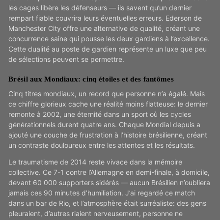
les cages libère les défenseurs — ils savent qu’un dernier
rempart fiable couvrira leurs éventuelles erreurs. Ederson de
Manchester City offre une alternative de qualité, créant une
concurrence saine qui pousse les deux gardiens à l’excellence.
Cette dualité au poste de gardien représente un luxe que peu
de sélections peuvent se permettre.
Brésil aux Mondiaux: cinq étoiles et des fantômes
Cinq titres mondiaux, un record que personne n’a égalé. Mais
ce chiffre glorieux cache une réalité moins flatteuse: le dernier
remonte à 2002, une éternité dans un sport où les cycles
générationnels durent quatre ans. Chaque Mondial depuis a
ajouté une couche de frustration à l’histoire brésilienne, créant
un contraste douloureux entre les attentes et les résultats.
Le traumatisme de 2014 reste vivace dans la mémoire
collective. Ce 7-1 contre l’Allemagne en demi-finale, à domicile,
devant 60 000 supporters sidérés — aucun Brésilien n’oubliera
jamais ces 90 minutes d’humiliation. J’ai regardé ce match
dans un bar de Rio, et l’atmosphère était surréaliste: des gens
pleuraient, d’autres riaient nerveusement, personne ne