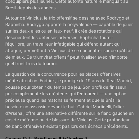
coéquipiers plus jeunes. Cette autorité naturelle manquait au
Brésil depuis des années.
Autour de Vinicius, le trio offensif se dessine avec Rodrygo et
Raphinha. Rodrygo apporte la polyvalence — capable de jouer
sur les deux ailes ou en faux neuf, il crée des rotations qui
désorientent les défenses adverses. Raphinha fournit
l’équilibre, un travailleur infatigable qui défend autant qu’il
attaque, permettant à Vinicius de se concentrer sur ce qu’il fait
de mieux. Ce triumvirat offensif peut rivaliser avec n’importe
quel front trois du tournoi.
La question de la concurrence pour les places offensives
mérite attention. Endrick, le prodige de 19 ans du Real Madrid,
pousse pour obtenir du temps de jeu. Son profil de finisseur
pur complémente les créateurs qui l’entourent — une option
précieuse quand les matchs se ferment et que le Brésil a
besoin d’un assassin devant le but. Gabriel Martinelli, l’ailier
d’Arsenal, offre une alternative différente sur le flanc gauche en
cas de méforme ou de blessure de Vinicius. Cette profondeur
de banc offensive n’existait pas lors des échecs précédents.
Groupe C: le Brésil peut-il trébucher ?