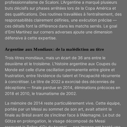
professionnalisme de Scaloni. L’Argentine a marqué plusieurs
buts décisifs sur phases arrêtées lors de la Copa América et
des qualifications. Des routines travaillées à l’entraînement, des
responsabilités clairement définies, une exécution précise —
ces détails font la différence dans les matchs serrés. Le goal
d’Emi Martínez sur corners adverses ajoute une dimension
défensive à cette expertise.
Argentine aux Mondiaux: de la malédiction au titre
Trois titres mondiaux, mais un écart de 36 ans entre le
deuxième et le troisième. L’histoire argentine aux Coupes du
Monde est celle d’une oscillation permanente entre gloire et
frustration, entre l’évidence du talent et l’incapacité récurrente
à concrétiser. Le titre de 2022 a exorcisé des décennies de
déceptions — finale perdue en 2014, éliminations précoces en
2018 et 2010, le traumatisme de 2002.
La mémoire de 2014 reste particulièrement vive. Cette équipe,
portée par un Messi au sommet de son art, avait atteint la
finale au Brésil avant de s’incliner face à l’Allemagne. Le but de
Götze en prolongation, le visage décomposé de Messi
recevant le Ballon d’Or du tournoi — ces images ont hanté une