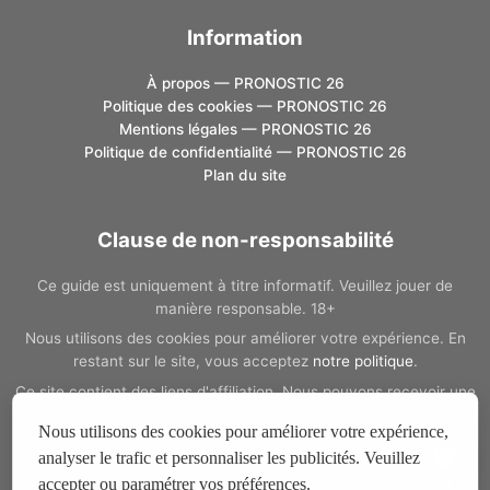
Information
À propos — PRONOSTIC 26
Politique des cookies — PRONOSTIC 26
Mentions légales — PRONOSTIC 26
Politique de confidentialité — PRONOSTIC 26
Plan du site
Clause de non-responsabilité
Ce guide est uniquement à titre informatif. Veuillez jouer de
manière responsable. 18+
Nous utilisons des cookies pour améliorer votre expérience. En
restant sur le site, vous acceptez
notre politique
.
Ce site contient des liens d'affiliation. Nous pouvons recevoir une
commission si vous passez par ces liens, sans coût
Nous utilisons des cookies pour améliorer votre expérience,
supplémentaire pour vous.
analyser le trafic et personnaliser les publicités. Veuillez
Si vous avez un problème de dépendance au jeu, vous pouvez
accepter ou paramétrer vos préférences.
14:44