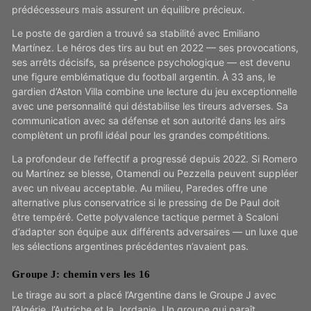
prédécesseurs mais assurent un équilibre précieux.
Le poste de gardien a trouvé sa stabilité avec Emiliano
Martínez. Le héros des tirs au but en 2022 — ses provocations,
ses arrêts décisifs, sa présence psychologique — est devenu
une figure emblématique du football argentin. À 33 ans, le
gardien d’Aston Villa combine une lecture du jeu exceptionnelle
avec une personnalité qui déstabilise les tireurs adverses. Sa
communication avec sa défense et son autorité dans les airs
complètent un profil idéal pour les grandes compétitions.
La profondeur de l’effectif a progressé depuis 2022. Si Romero
ou Martínez se blesse, Otamendi ou Pezzella peuvent suppléer
avec un niveau acceptable. Au milieu, Paredes offre une
alternative plus conservatrice si le pressing de De Paul doit
être tempéré. Cette polyvalence tactique permet à Scaloni
d’adapter son équipe aux différents adversaires — un luxe que
les sélections argentines précédentes n’avaient pas.
Groupe J: chemin vers les 16
Le tirage au sort a placé l’Argentine dans le Groupe J avec
l’Algérie, l’Autriche et la Jordanie. Un groupe qui paraît