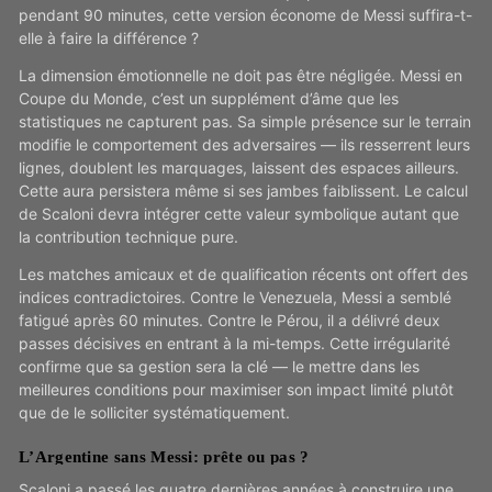
pendant 90 minutes, cette version économe de Messi suffira-t-
elle à faire la différence ?
La dimension émotionnelle ne doit pas être négligée. Messi en
Coupe du Monde, c’est un supplément d’âme que les
statistiques ne capturent pas. Sa simple présence sur le terrain
modifie le comportement des adversaires — ils resserrent leurs
lignes, doublent les marquages, laissent des espaces ailleurs.
Cette aura persistera même si ses jambes faiblissent. Le calcul
de Scaloni devra intégrer cette valeur symbolique autant que
la contribution technique pure.
Les matches amicaux et de qualification récents ont offert des
indices contradictoires. Contre le Venezuela, Messi a semblé
fatigué après 60 minutes. Contre le Pérou, il a délivré deux
passes décisives en entrant à la mi-temps. Cette irrégularité
confirme que sa gestion sera la clé — le mettre dans les
meilleures conditions pour maximiser son impact limité plutôt
que de le solliciter systématiquement.
L’Argentine sans Messi: prête ou pas ?
Scaloni a passé les quatre dernières années à construire une