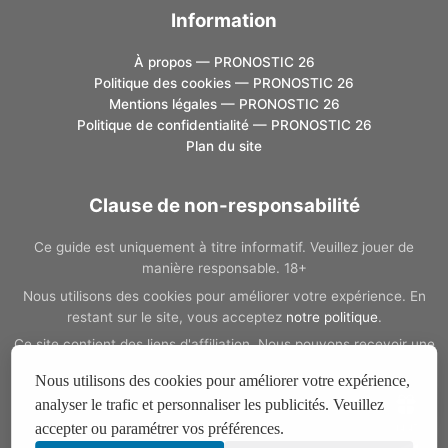
Information
À propos — PRONOSTIC 26
Politique des cookies — PRONOSTIC 26
Mentions légales — PRONOSTIC 26
Politique de confidentialité — PRONOSTIC 26
Plan du site
Clause de non-responsabilité
Ce guide est uniquement à titre informatif. Veuillez jouer de
manière responsable. 18+
Nous utilisons des cookies pour améliorer votre expérience. En
restant sur le site, vous acceptez
notre politique
.
Ce site contient des liens d'affiliation. Nous pouvons recevoir une
commission si vous passez par ces liens, sans coût
Nous utilisons des cookies pour améliorer votre expérience,
supplémentaire pour vous.
analyser le trafic et personnaliser les publicités. Veuillez
Si vous avez un problème de dépendance au jeu, vous pouvez
accepter ou paramétrer vos préférences.
14:45
trouver de l'aide
ici
.