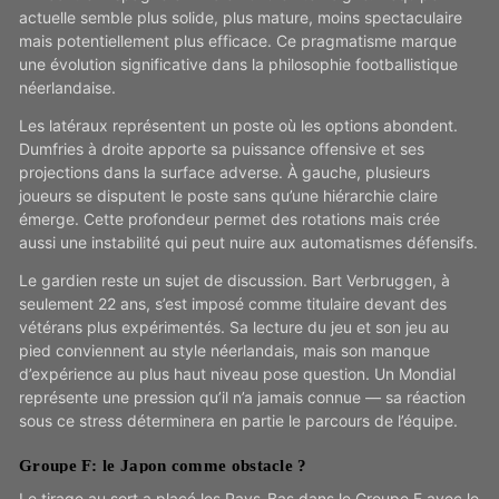
actuelle semble plus solide, plus mature, moins spectaculaire
mais potentiellement plus efficace. Ce pragmatisme marque
une évolution significative dans la philosophie footballistique
néerlandaise.
Les latéraux représentent un poste où les options abondent.
Dumfries à droite apporte sa puissance offensive et ses
projections dans la surface adverse. À gauche, plusieurs
joueurs se disputent le poste sans qu’une hiérarchie claire
émerge. Cette profondeur permet des rotations mais crée
aussi une instabilité qui peut nuire aux automatismes défensifs.
Le gardien reste un sujet de discussion. Bart Verbruggen, à
seulement 22 ans, s’est imposé comme titulaire devant des
vétérans plus expérimentés. Sa lecture du jeu et son jeu au
pied conviennent au style néerlandais, mais son manque
d’expérience au plus haut niveau pose question. Un Mondial
représente une pression qu’il n’a jamais connue — sa réaction
sous ce stress déterminera en partie le parcours de l’équipe.
Groupe F: le Japon comme obstacle ?
Le tirage au sort a placé les Pays-Bas dans le Groupe F avec le