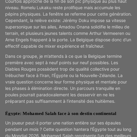
Courtois approche de la fin de son pic physique au plus haut
niveau. Romelu Lukaku reste prolifique mais accumule les
pépins physiques. La fenêtre se referme pour cette génération.
Cependant, la relève existe: Jérémy Doku impose sa vitesse
supersonique sur les ailes, Amadou Onana solidifie le milieu de
terrain, et plusieurs jeunes talents comme Arthur Vermeeren ou
Arne Engels frappent à la porte. La Belgique dispose donc d’un
effectif capable de mixer expérience et fraîcheur.
Dans ce groupe, je m’attends à ce que la Belgique termine
première avec sept à neuf points sur neuf possibles. Les
Diables Rouges possèdent trop de qualité collective pour
trébucher face à l’Iran, l’Égypte ou la Nouvelle-Zélande. La
vraie question concerne leur forme physique et mentale pour
les phases à élimination directe. Un parcours tranquille en
poules pourrait paradoxalement les desservir en ne les
préparant pas suffisamment à l’intensité des huitièmes.
Égypte: Mohamed Salah face à son destin continental
Un joueur peut-il porter une nation entière sur ses épaules
pendant un mois ? Cette question hantera l’Égypte tout au long
du Mondial 2026. Mohamed Salah représente l’un des meilleurs