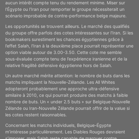
aucun intérêt compte tenu du rendement minime. Miser sur
l’Égypte ou l’Iran pour remporter le groupe nécessiterait un
scénario improbable de contre-performance belge majeure.
Les opportunités se trouvent ailleurs. Le marché des qualifiés
du groupe offre parfois des cotes intéressantes sur l’Iran. Si les
bookmakers surestiment les chances égyptiennes grâce à
l’effet Salah, l’Iran à la deuxième place pourrait représenter une
option viable autour de 3.00-3.50. Cette cote me semble
sous-évaluée compte tenu de l’expérience iranienne et de la
relative fragilité défensive égyptienne hors de Salah.
Un autre marché mérite attention: le nombre de buts dans les
matchs impliquant la Nouvelle-Zélande. Les All Whites
adopteront probablement une approche ultra-défensive
similaire à 2010, ce qui pourrait produire des matchs à faible
nombre de buts. Un « under 2.5 buts » sur Belgique-Nouvelle
Zélande ou Iran-Nouvelle Zélande pourrait offrir de la value si
les cotes restent raisonnables.
Concernant les matchs individuels, Belgique-Égypte
m’intéresse particulièrement. Les Diables Rouges devraient
s’imposer, mais Salah reste capable de marquer contre