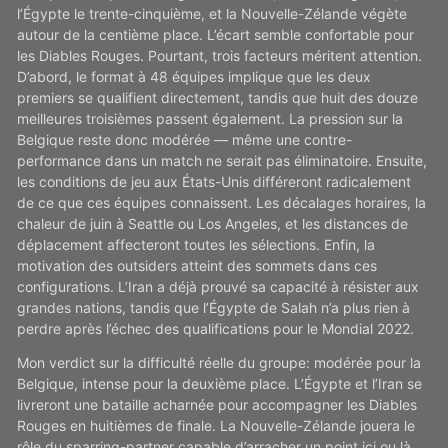
l’Égypte le trente-cinquième, et la Nouvelle-Zélande végète
autour de la centième place. L’écart semble confortable pour
les Diables Rouges. Pourtant, trois facteurs méritent attention.
D’abord, le format à 48 équipes implique que les deux
premiers se qualifient directement, tandis que huit des douze
meilleures troisièmes passent également. La pression sur la
Belgique reste donc modérée — même une contre-
performance dans un match ne serait pas éliminatoire. Ensuite,
les conditions de jeu aux États-Unis différeront radicalement
de ce que ces équipes connaissent. Les décalages horaires, la
chaleur de juin à Seattle ou Los Angeles, et les distances de
déplacement affecteront toutes les sélections. Enfin, la
motivation des outsiders atteint des sommets dans ces
configurations. L’Iran a déjà prouvé sa capacité à résister aux
grandes nations, tandis que l’Égypte de Salah n’a plus rien à
perdre après l’échec des qualifications pour le Mondial 2022.
Mon verdict sur la difficulté réelle du groupe: modérée pour la
Belgique, intense pour la deuxième place. L’Égypte et l’Iran se
livreront une bataille acharnée pour accompagner les Diables
Rouges en huitièmes de finale. La Nouvelle-Zélande jouera le
rôle du sparring-partner capable d’arracher un point ici ou là,