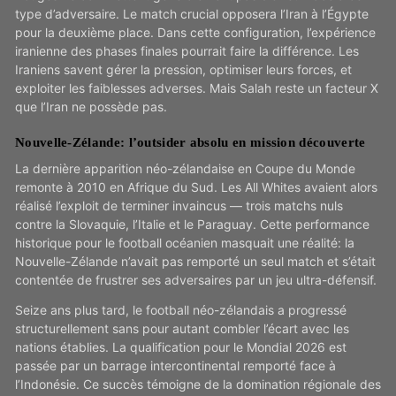
type d’adversaire. Le match crucial opposera l’Iran à l’Égypte
pour la deuxième place. Dans cette configuration, l’expérience
iranienne des phases finales pourrait faire la différence. Les
Iraniens savent gérer la pression, optimiser leurs forces, et
exploiter les faiblesses adverses. Mais Salah reste un facteur X
que l’Iran ne possède pas.
Nouvelle-Zélande: l’outsider absolu en mission découverte
La dernière apparition néo-zélandaise en Coupe du Monde
remonte à 2010 en Afrique du Sud. Les All Whites avaient alors
réalisé l’exploit de terminer invaincus — trois matchs nuls
contre la Slovaquie, l’Italie et le Paraguay. Cette performance
historique pour le football océanien masquait une réalité: la
Nouvelle-Zélande n’avait pas remporté un seul match et s’était
contentée de frustrer ses adversaires par un jeu ultra-défensif.
Seize ans plus tard, le football néo-zélandais a progressé
structurellement sans pour autant combler l’écart avec les
nations établies. La qualification pour le Mondial 2026 est
passée par un barrage intercontinental remporté face à
l’Indonésie. Ce succès témoigne de la domination régionale des