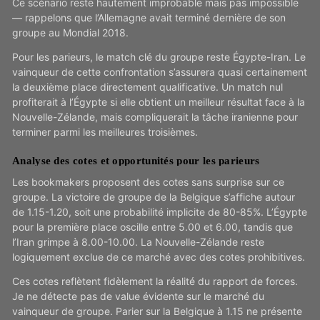
Ce scénario reste hautement improbable mais pas impossible
— rappelons que l’Allemagne avait terminé dernière de son
groupe au Mondial 2018.
Pour les parieurs, le match clé du groupe reste Égypte-Iran. Le
vainqueur de cette confrontation s’assurera quasi certainement
la deuxième place directement qualificative. Un match nul
profiterait à l’Égypte si elle obtient un meilleur résultat face à la
Nouvelle-Zélande, mais compliquerait la tâche iranienne pour
terminer parmi les meilleures troisièmes.
Analyse des cotes et opportunités pour les parieurs
Les bookmakers proposent des cotes sans surprise sur ce
groupe. La victoire de groupe de la Belgique s’affiche autour
de 1.15-1.20, soit une probabilité implicite de 80-85%. L’Égypte
pour la première place oscille entre 5.00 et 6.00, tandis que
l’Iran grimpe à 8.00-10.00. La Nouvelle-Zélande reste
logiquement exclue de ce marché avec des cotes prohibitives.
Ces cotes reflètent fidèlement la réalité du rapport de forces.
Je ne détecte pas de value évidente sur le marché du
vainqueur de groupe. Parier sur la Belgique à 1.15 ne présente