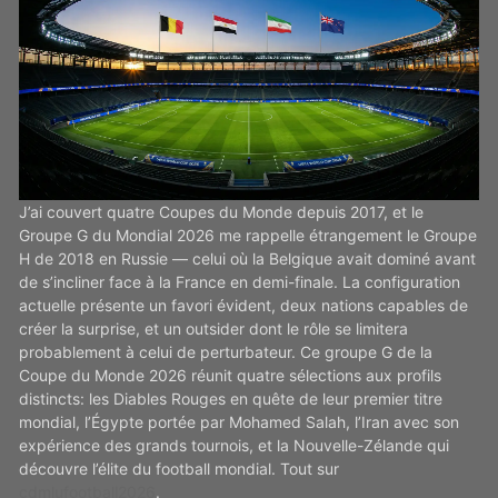
J’ai couvert quatre Coupes du Monde depuis 2017, et le
Groupe G du Mondial 2026 me rappelle étrangement le Groupe
H de 2018 en Russie — celui où la Belgique avait dominé avant
de s’incliner face à la France en demi-finale. La configuration
actuelle présente un favori évident, deux nations capables de
créer la surprise, et un outsider dont le rôle se limitera
probablement à celui de perturbateur. Ce groupe G de la
Coupe du Monde 2026 réunit quatre sélections aux profils
distincts: les Diables Rouges en quête de leur premier titre
mondial, l’Égypte portée par Mohamed Salah, l’Iran avec son
expérience des grands tournois, et la Nouvelle-Zélande qui
découvre l’élite du football mondial. Tout sur
cdmlufootball2026
.