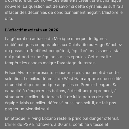
d’ouverture du tournoi — ces éléments créent une dynamique
nouvelle. La question est de savoir si cette dynamique suffira à
effacer des décennies de conditionnement négatif. L’histoire le
dira.
L’effectif mexicain en 2026
La génération actuelle du Mexique manque de figures
emblématiques comparables aux Chicharito ou Hugo Sánchez
du passé. L’effectif est compétent, équilibré, mais sans la star
qui peut porter une équipe sur ses épaules. Cette réalité
tempère les espoirs malgré l’avantage du terrain.
Edson Álvarez représente le joueur le plus accompli de cette
sélection. Le milieu défensif de West Ham apporte une solidité
et une intelligence tactique acquises en Premier League. Sa
capacité à récupérer les ballons, à distribuer proprement, à
structurer le milieu de terrain fait de lui le patron de cette
équipe. Mais un milieu défensif, aussi bon soit-il, ne fait pas
gagner un Mondial seul.
En attaque, Hirving Lozano reste le principal danger offensif.
L’ailier du PSV Eindhoven, à 30 ans, combine vitesse et