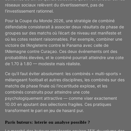
réseaux sociaux relèvent du divertissement, pas de
l’investissement rationnel.
Pour la Coupe du Monde 2026, une stratégie de combiné
défendable consisterait à associer deux résultats de phase de
groupes sur des matchs où l’écart de niveau est manifeste et
où les cotes restent raisonnables. Par exemple, combiner une
victoire de l’Angleterre contre le Panama avec celle de
l’Allemagne contre Curaçao. Ces deux événements ont des
probabilités élevées, et le combiné pourrait atteindre une cote
de 1.70 à 1.80 — modeste mais réaliste.
Ce qu’il faut éviter absolument: les combinés « multi-sports »
mélangeant football et autres disciplines, les combinés sur des
matchs de phase finale où l’incertitude explose, et les
combinés construits pour atteindre une cote
psychologiquement attractive — comme viser exactement
10.00 en ajoutant des sélections fragiles. Ces pratiques
transforment le pari en jeu de hasard pur.
Paris buteurs: loterie ou analyse possible ?
Le marché des buteurs représente environ 15% du volume des