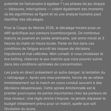
potentiel de l’adversaire à égaliser ? Les phases de jeu stoppé
— blessures, interruptions — créent également des moments
où les algorithmes se figent et où une analyse humaine peut
identifier des décalages.
Pour la Coupe du Monde 2026, le décalage horaire pose un
défi spécifique aux parieurs luxembourgeois. De nombreux
matchs se joueront en soirée américaine, soit entre minuit et 3
heures du matin en heure locale. Parier en live dans ces
conditions de fatigue accroît les risques de décisions
impulsives et mal calibrées. Mon conseil: si vous choisissez le
live betting, réservez-le aux matchs que vous pouvez suivre
dans des conditions optimales de concentration.
Les paris en direct présentent un autre danger: la tentation du
« rattrapage ». Après une mise perdante, l’envie de se refaire
immédiatement sur le match en cours conduit souvent à des
décisions désastreuses. Cette spirale émotionnelle est le
premier pourvoyeur de pertes importantes chez les parieurs de
tous niveaux. Une règle stricte s’impose: ne jamais dépasser le
budget initialement prévu pour un match, quelle que soit
l’évolution du score.