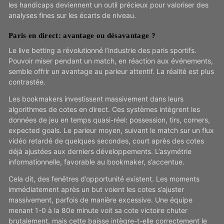
les handicaps deviennent un outil précieux pour valoriser des
analyses fines sur les écarts de niveau.
Paris en direct: avantage ou désavantage ?
Le live betting a révolutionné l’industrie des paris sportifs.
Pouvoir miser pendant un match, en réaction aux événements,
semble offrir un avantage au parieur attentif. La réalité est plus
contrastée.
Les bookmakers investissent massivement dans leurs
algorithmes de cotes en direct. Ces systèmes intègrent les
données de jeu en temps quasi-réel: possession, tirs, corners,
expected goals. Le parieur moyen, suivant le match sur un flux
vidéo retardé de quelques secondes, court après des cotes
déjà ajustées aux derniers développements. L’asymétrie
informationnelle, favorable au bookmaker, s’accentue.
Cela dit, des fenêtres d’opportunité existent. Les moments
immédiatement après un but voient les cotes s’ajuster
massivement, parfois de manière excessive. Une équipe
menant 1-0 à la 80e minute voit sa cote victoire chuter
brutalement, mais cette baisse intègre-t-elle correctement le