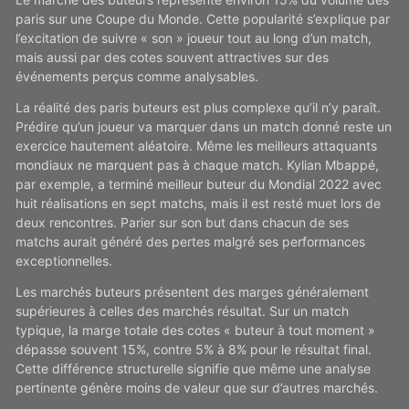
paris sur une Coupe du Monde. Cette popularité s’explique par
l’excitation de suivre « son » joueur tout au long d’un match,
mais aussi par des cotes souvent attractives sur des
événements perçus comme analysables.
La réalité des paris buteurs est plus complexe qu’il n’y paraît.
Prédire qu’un joueur va marquer dans un match donné reste un
exercice hautement aléatoire. Même les meilleurs attaquants
mondiaux ne marquent pas à chaque match. Kylian Mbappé,
par exemple, a terminé meilleur buteur du Mondial 2022 avec
huit réalisations en sept matchs, mais il est resté muet lors de
deux rencontres. Parier sur son but dans chacun de ses
matchs aurait généré des pertes malgré ses performances
exceptionnelles.
Les marchés buteurs présentent des marges généralement
supérieures à celles des marchés résultat. Sur un match
typique, la marge totale des cotes « buteur à tout moment »
dépasse souvent 15%, contre 5% à 8% pour le résultat final.
Cette différence structurelle signifie que même une analyse
pertinente génère moins de valeur que sur d’autres marchés.