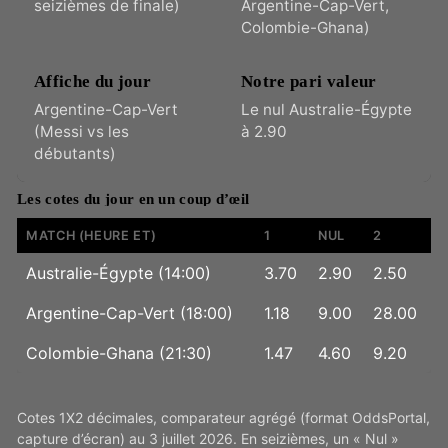
seizièmes de finale)
Argentine-Cap-Vert,
Colombie-Ghana)
Affiche du jour
Notre pari valeur
Argentine-Cap-Vert
Le nul Australie-Égypte
(Messi vs les
à 2.90
débutants)
Les cotes du jour en un coup d’œil
MATCH (HEURE ET)
1
NUL
2
Australie-Égypte (14:00)
3.70
2.90
2.50
Argentine-Cap-Vert (18:00)
1.18
9.00
28.00
Colombie-Ghana (21:30)
1.47
4.60
9.20
Cotes 1X2 décimales, comparateur agrégé (format OddsPortal,
capture d’écran) au 3 juillet 2026. En seizièmes, un « Nul »