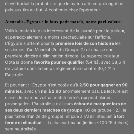
élevé traduit la probabilité que le match aille en prolongation
puis aux tirs au but. À confirmer chez l’opérateur.
Australie–Égypte : le faux petit match, notre pari valeur
Voilà le match le plus intéressant de la journée pour le parieur,
et paradoxalement le moins spectaculaire sur l’affiche.
L’Égypte a atteint pour la
première fois de son histoire
les
seizièmes d’un Mondial (2e du Groupe G) et chasse une
première victoire à élimination directe. Le supercalculateur
Opta la donne
favorite pour se qualifier (54 %)
, avec 38,6 %
de victoire dans le temps réglementaire contre 30,4 % à
l’Australie.
Et pourtant : l’Égypte n’est cotée qu’à
2.50 pour gagner en 90
minutes
, avec un
nul à 2.90
anormalement bas. La lecture est
claire : le marché voit un match fermé, qui peut filer en
prolongation. L’Australie a d’ailleurs
échoué à marquer lors de
ses deux derniers matches de groupe
(xG de groupe ~2.1, le
plus faible d’un 2e de groupe), et joue à l’AT&T Stadium
à toit
fermé et climatisé
— la chaleur texane (indice ~100 °F dehors)
sera neutralisée.