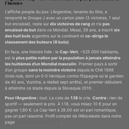
l’histoire
L’affiche people du jour. L’Argentine, tenante du titre, a
remporté le Groupe J avec un carton plein (3 victoires, 1 seul
but encaissé), reste sur
dix victoires de rang
et n’a
pas
encaissé de but
dans ce Mondial. Messi, 39 ans, a inscrit
six
des huit buts
argentins sur le continent et
co-dirige le
classement des buteurs (6 buts)
.
En face, une histoire folle : le
Cap-Vert
, ~525 000 habitants,
est la
plus petite nation par la population à jamais atteindre
les huitièmes d’un Mondial masculin
. Premier pays à sortir
d’un groupe
sans la moindre victoire
depuis le Chili 1998
(trois nuls, dont un 0-0 héroïque contre l’Espagne où le gardien
de 40 ans, Vozinha, a réalisé sept arrêts), et premier débutant
à atteindre ce stade depuis la Slovaquie 2010.
Pour l’Argentine :
tout. La cote de
1.18
le crie.
Contre :
rien de
sportif — seulement le prix. À 1.18, vous misez 10 € pour en
gagner 1,80 €. Le Cap-Vert à 28.00 est un pari romantique,
pas un pari raisonné. Profil complet de l’Albiceleste dans notre
page
Argentine Mondial 2026
.