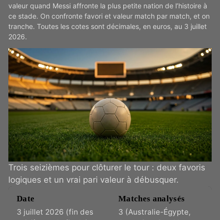
valeur quand Messi affronte la plus petite nation de l’histoire à
ce stade. On confronte favori et valeur match par match, et on
tranche. Toutes les cotes sont décimales, en euros, au 3 juillet
2026.
Trois seizièmes pour clôturer le tour : deux favoris
logiques et un vrai pari valeur à débusquer.
Date
Matches analysés
3 juillet 2026 (fin des
3 (Australie-Égypte,