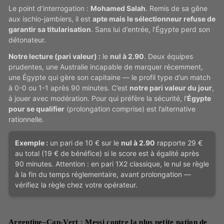
Le point d’interrogation :
Mohamed Salah
. Remis de sa gêne
aux ischio-jambiers, il est
apte mais le sélectionneur refuse de
garantir sa titularisation
. Sans lui d’entrée, l’Égypte perd son
détonateur.
Notre lecture (pari valeur) :
le
nul à 2.90
. Deux équipes
prudentes, une Australie incapable de marquer récemment,
une Égypte qui gère son capitaine — le profil type d’un match
à 0-0 ou 1-1 après 90 minutes. C’est
notre pari valeur du jour
,
à jouer avec modération. Pour qui préfère la sécurité, l’
Égypte
pour se qualifier
(prolongation comprise) est l’alternative
rationnelle.
Exemple :
un pari de 10 € sur le
nul à 2.90
rapporte 29 €
au total (19 € de bénéfice) si le score est à égalité après
90 minutes. Attention : en pari 1X2 classique, le nul se règle
à la fin du temps réglementaire, avant prolongation —
vérifiez la règle chez votre opérateur.
Argentine–Cap-Vert : Messi contre la plus petite nation de