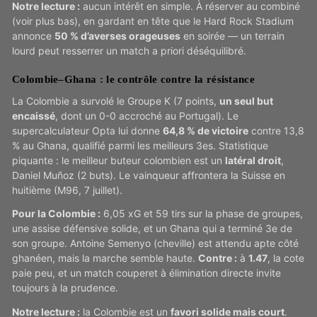
Notre lecture :
aucun intérêt en simple. À réserver au combiné
(voir plus bas), en gardant en tête que le Hard Rock Stadium
annonce
50 % d’averses orageuses
en soirée — un terrain
lourd peut resserrer un match a priori déséquilibré.
Colombie–Ghana : le contrôle contre la résistance
La Colombie a survolé le Groupe K (7 points,
un seul but
encaissé
, dont un 0-0 accroché au Portugal). Le
supercalculateur Opta lui donne
64,8 % de victoire
contre 13,8
% au Ghana, qualifié parmi les meilleurs 3es. Statistique
piquante : le meilleur buteur colombien est un
latéral droit
,
Daniel Muñoz (2 buts). Le vainqueur affrontera la Suisse en
huitième (M96, 7 juillet).
Pour la Colombie :
6,05 xG et 59 tirs sur la phase de groupes,
une assise défensive solide, et un Ghana qui a terminé 3e de
son groupe. Antoine Semenyo (cheville) est attendu apte côté
ghanéen, mais la marche semble haute.
Contre :
à
1.47
, la cote
paie peu, et un match couperet à élimination directe invite
toujours à la prudence.
Notre lecture :
la Colombie est un
favori solide mais court
.