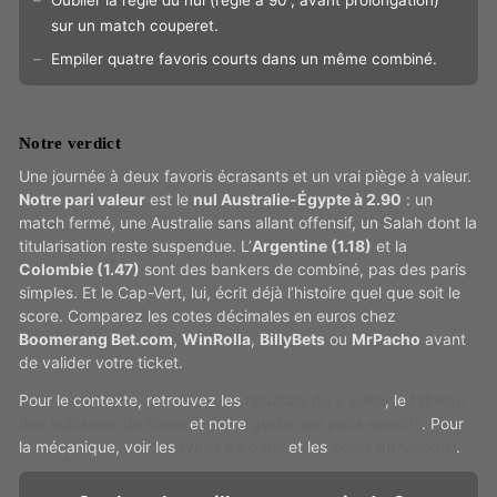
sur un match couperet.
Empiler quatre favoris courts dans un même combiné.
Notre verdict
Une journée à deux favoris écrasants et un vrai piège à valeur.
Notre pari valeur
est le
nul Australie-Égypte à 2.90
: un
match fermé, une Australie sans allant offensif, un Salah dont la
titularisation reste suspendue. L’
Argentine (1.18)
et la
Colombie (1.47)
sont des bankers de combiné, pas des paris
simples. Et le Cap-Vert, lui, écrit déjà l’histoire quel que soit le
score. Comparez les cotes décimales en euros chez
Boomerang Bet.com
,
WinRolla
,
BillyBets
ou
MrPacho
avant
de valider votre ticket.
Pour le contexte, retrouvez les
résultats du 2 juillet
, le
tableau
des huitièmes de finale
et notre
guide des paris sportifs
. Pour
la mécanique, voir les
types de paris
et les
cotes du Mondial
.