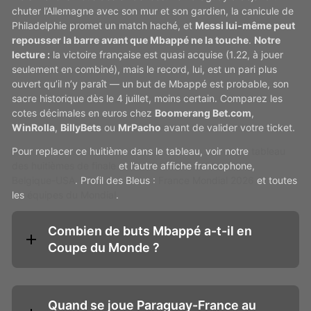
chuter l’Allemagne avec son mur et son gardien, la canicule de
Philadelphie promet un match haché, et
Messi lui-même peut
repousser la barre avant que Mbappé ne la touche
.
Notre
lecture :
la victoire française est quasi acquise (1.22, à jouer
seulement en combiné), mais le record, lui, est un pari plus
ouvert qu’il n’y paraît — un but de Mbappé est probable, son
sacre historique dès le 4 juillet, moins certain. Comparez les
cotes décimales en euros chez
Boomerang Bet.com
,
WinRolla
,
BillyBets
ou
MrPacho
avant de valider votre ticket.
Pour replacer ce huitième dans le tableau, voir notre
tableau
des huitièmes de finale
et l’autre affiche francophone,
Belgique-USA
. Profil des Bleus :
France Mondial 2026
et toutes
les
équipes du Mondial
.
Combien de buts Mbappé a-t-il en
Coupe du Monde ?
Quand se joue Paraguay-France au