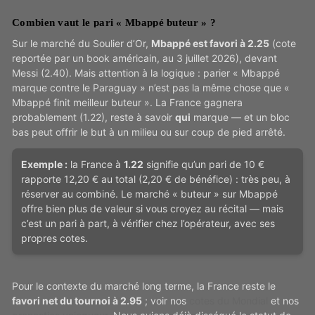
Combien vaut le pari « Mbappé buteur » ?
Sur le marché du Soulier d’Or,
Mbappé est favori à 2.25
(cote
reportée par un book américain, au 3 juillet 2026), devant
Messi (2.40). Mais attention à la logique : parier « Mbappé
marque contre le Paraguay » n’est pas la même chose que «
Mbappé finit meilleur buteur ». La France gagnera
probablement (1.22), reste à savoir
qui
marque — et un bloc
bas peut offrir le but à un milieu ou sur coup de pied arrêté.
Exemple :
la France à
1.22
signifie qu’un pari de 10 €
rapporte 12,20 € au total (2,20 € de bénéfice) : très peu, à
réserver au combiné. Le marché « buteur » sur Mbappé
offre bien plus de valeur si vous croyez au récital — mais
c’est un pari à part, à vérifier chez l’opérateur, avec ses
propres cotes.
Pour le contexte du marché long terme, la France reste le
favori net du tournoi à 2.95
; voir nos
cotes du Mondial
et nos