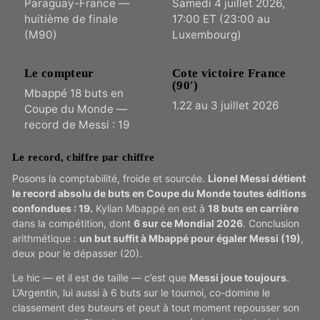
Paraguay-France —
Samedi 4 juillet 2026,
huitième de finale
17:00 ET (23:00 au
(M90)
Luxembourg)
Le compteur
Cote victoire France
(90′)
Mbappé 18 buts en
1.22 au 3 juillet 2026
Coupe du Monde —
record de Messi : 19
Le record, chiffre par chiffre
Posons la comptabilité, froide et sourcée.
Lionel Messi détient
le record absolu de buts en Coupe du Monde toutes éditions
confondues : 19.
Kylian Mbappé en est à
18 buts en carrière
dans la compétition, dont
6 sur ce Mondial 2026
. Conclusion
arithmétique :
un but suffit à Mbappé pour égaler Messi (19)
,
deux pour le dépasser (20).
Le hic — et il est de taille — c’est que
Messi joue toujours
.
L’Argentin, lui aussi à 6 buts sur le tournoi, co-domine le
classement des buteurs et peut à tout moment repousser son