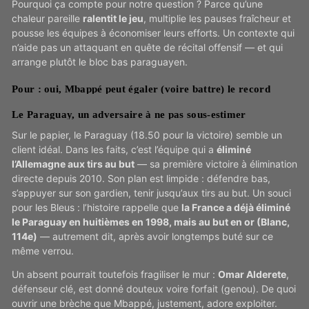
Pourquoi ça compte pour notre question ? Parce qu’une
chaleur pareille
ralentit le jeu
, multiplie les pauses fraîcheur et
pousse les équipes à économiser leurs efforts. Un contexte qui
n’aide pas un attaquant en quête de récital offensif — et qui
arrange plutôt le bloc bas paraguayen.
Pour : oui, Mbappé peut égaler (voire battre) le record
Le Paraguay, un adversaire à ne pas sous-estimer
Sur le papier, le Paraguay (18.50 pour la victoire) semble un
client idéal. Dans les faits, c’est l’équipe qui a
éliminé
l’Allemagne aux tirs au but
— sa première victoire à élimination
directe depuis 2010. Son plan est limpide : défendre bas,
s’appuyer sur son gardien, tenir jusqu’aux tirs au but. Un souci
pour les Bleus : l’histoire rappelle que
la France a déjà éliminé
le Paraguay en huitièmes en 1998, mais au but en or (Blanc,
114e)
— autrement dit, après avoir longtemps buté sur ce
même verrou.
Un absent pourrait toutefois fragiliser le mur :
Omar Alderete
,
défenseur clé, est donné douteux voire forfait (genou). De quoi
ouvrir une brèche que Mbappé, justement, adore exploiter.