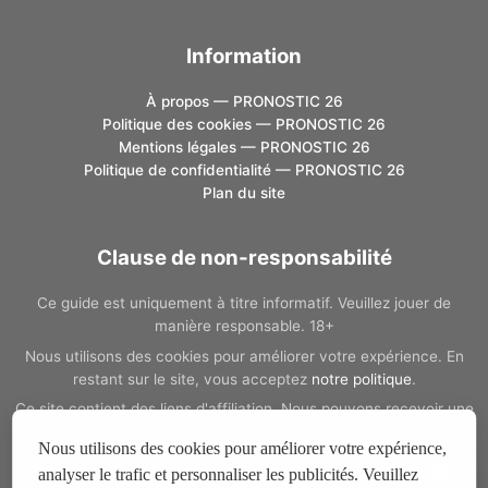
Information
À propos — PRONOSTIC 26
Politique des cookies — PRONOSTIC 26
Mentions légales — PRONOSTIC 26
Politique de confidentialité — PRONOSTIC 26
Plan du site
Clause de non-responsabilité
Ce guide est uniquement à titre informatif. Veuillez jouer de
manière responsable. 18+
Nous utilisons des cookies pour améliorer votre expérience. En
restant sur le site, vous acceptez
notre politique
.
Ce site contient des liens d'affiliation. Nous pouvons recevoir une
commission si vous passez par ces liens, sans coût
Nous utilisons des cookies pour améliorer votre expérience,
supplémentaire pour vous.
analyser le trafic et personnaliser les publicités. Veuillez
Si vous avez un problème de dépendance au jeu, vous pouvez