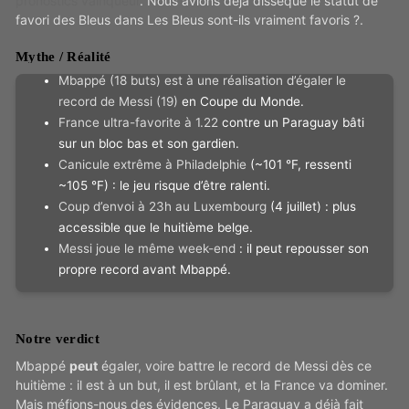
pronostics vainqueur
. Nous avions déjà disséqué le statut de
favori des Bleus dans Les Bleus sont-ils vraiment favoris ?.
Mythe / Réalité
Mbappé (18 buts) est à une réalisation d’égaler le
record de Messi (19)
en Coupe du Monde.
France ultra-favorite à 1.22
contre un Paraguay bâti
sur un bloc bas et son gardien.
Canicule extrême à Philadelphie
(~101 °F, ressenti
~105 °F) : le jeu risque d’être ralenti.
Coup d’envoi à 23h au Luxembourg
(4 juillet) : plus
accessible que le huitième belge.
Messi joue le même week-end
: il peut repousser son
propre record avant Mbappé.
Notre verdict
Mbappé
peut
égaler, voire battre le record de Messi dès ce
huitième : il est à un but, il est brûlant, et la France va dominer.
Mais méfions-nous des évidences. Le Paraguay a déjà fait