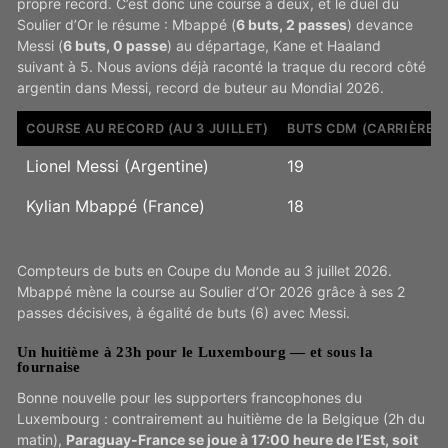
propre record. C’est donc une course à deux, et le duel du
Soulier d’Or le résume : Mbappé (
6 buts, 2 passes
) devance
Messi (
6 buts, 0 passe
) au départage, Kane et Haaland
suivant à 5. Nous avions déjà raconté la traque du record côté
argentin dans Messi, record de buteur au Mondial 2026.
COURSE AU RECORD (AU 3 JUILLET)
BUTS CDM (CARRIÈRE)
Lionel Messi (Argentine)
19
Kylian Mbappé (France)
18
Compteurs de buts en Coupe du Monde au 3 juillet 2026.
Mbappé mène la course au Soulier d’Or 2026 grâce à ses 2
passes décisives, à égalité de buts (6) avec Messi.
Un huitième à 23h pour le Luxembourg — et sous la
fournaise
Bonne nouvelle pour les supporters francophones du
Luxembourg : contrairement au huitième de la Belgique (2h du
matin),
Paraguay-France se joue à 17:00 heure de l’Est, soit