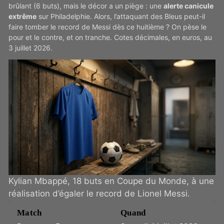
brûlant (6 buts), mais le décor a un piège : une
alerte canicule
extrême
sur Philadelphie. Alors, l’attaquant des Bleus peut-il
faire tomber le record de Messi dès ce huitième ? On pèse le
pour et le contre, et on tranche. Cotes décimales, en euros, au
3 juillet 2026.
Kylian Mbappé, 18 buts en Coupe du Monde, à une
réalisation d’égaler le record de Lionel Messi.
Match
Quand